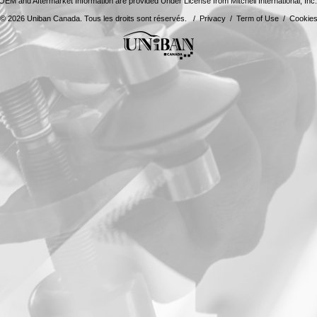
OEM and Aftermarket Information are provided Under License from Mitchell International, Inc
© 2026 Uniban Canada. Tous les droits sont réservés. /
Privacy
/
Term of Use
/
Cookie