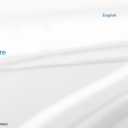
English
re
elated