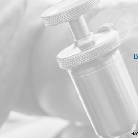
B
*NAGS