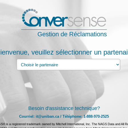
Gestion de Réclamations
ienvenue, veuillez sélectionner un partenai
Besoin d'assistance technique?
Courriel: it@uniban.ca / Téléphone: 1-888-970-2525
® is a registered trademark owned by Mitchell International, Inc. The NAGS Data and All R